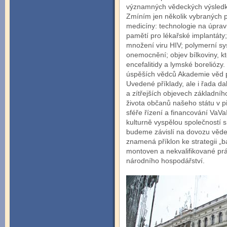
významných vědeckých výsledků,
Zmíním jen několik vybraných p
medicíny: technologie na úpravu
pamětí pro lékařské implantáty;
množení viru HIV; polymerní s
onemocnění; objev bílkoviny, k
encefalitidy a lymské boreliózy
úspěších vědců Akademie věd 
Uvedené příklady, ale i řada da
a zítřejších objevech základníh
života občanů našeho státu v pří
sféře řízení a financování VaV
kulturně vyspělou společností s
budeme závislí na dovozu vědec
znamená příklon ke strategii „b
montoven a nekvalifikované prá
národního hospodářství.