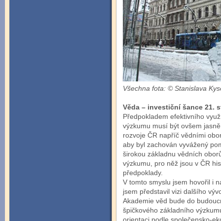
Všechna fota: © Stanislava Kys
Věda – investiční šance 21. s
Předpokladem efektivního využ
výzkumu musí být ovšem jasně d
rozvoje ČR napříč vědními obor
aby byl zachován vyvážený pom
širokou základnu vědních oborů 
výzkumu, pro něž jsou v ČR hist
předpoklady.
V tomto smyslu jsem hovořil i
jsem představil vizi dalšího výv
Akademie věd bude do budoucna 
špičkového základního výzkumu
orientaci podle společensko-ek