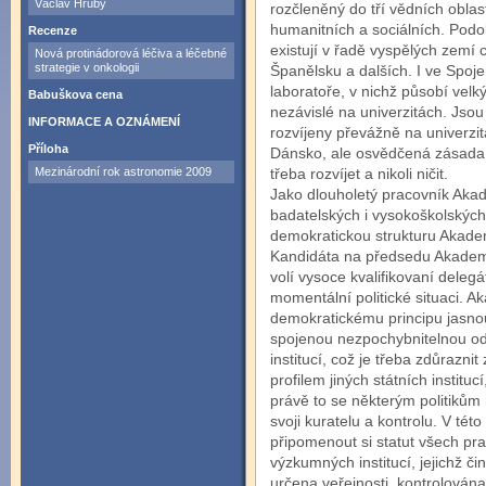
Václav Hrubý
rozčleněný do tří vědních oblas
humanitních a sociálních. Podo
Recenze
existují v řadě vyspělých zemí c
Nová protinádorová léčiva a léčebné
strategie v onkologii
Španělsku a dalších. I ve Spoje
laboratoře, v nichž působí vel
Babuškova cena
nezávislé na univerzitách. Js
INFORMACE A OZNÁMENÍ
rozvíjeny převážně na univerzitá
Příloha
Dánsko, ale osvědčená zásada ří
Mezinárodní rok astronomie 2009
třeba rozvíjet a nikoli ničit.
Jako dlouholetý pracovník Aka
badatelských i vysokoškolských i
demokratickou strukturu Akadem
Kandidáta na předsedu Akademi
volí vysoce kvalifikovaní dele
momentální politické situaci. 
demokratickému prin­cipu jasnou 
spojenou nezpochybnitelnou o
institucí, což je třeba zdůrazni
profilem jiných státních institu
právě to se některým politikům 
svoji kuratelu a kontrolu. V této
připomenout si statut všech pr
výzkumných institucí, jejichž č
určena veřejnosti, kontrolována