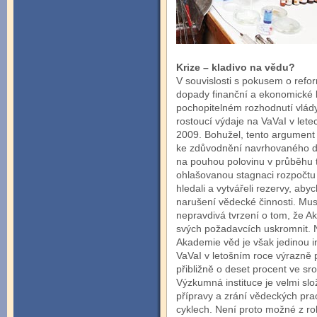
Krize – kladivo na vědu?
V souvislosti s pokusem o refo
dopady finanční a ekonomické kr
pochopitelném rozhodnutí vlády
rostoucí výdaje na VaVaI v let
2009. Bohužel, tento argument 
ke zdůvodnění navrhovaného d
na pouhou polovinu v průběhu tří
ohlašovanou stagnaci rozpočtu 
hledali a vytvářeli rezervy, ab
narušení vědecké činnosti. Mu
nepravdivá tvrzení o tom, že Ak
svých požadavcích uskromnit. 
Akademie věd je však jedinou ins
VaVaI v letošním roce výrazně po
přibližně o deset procent ve s
Výzkumná instituce je velmi slož
přípravy a zrání vědeckých pr
cyklech. Není proto možné z rok