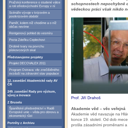
Pražská konference o studené válce
schopnostech nepochybně dok
a roli středovýchodní Evropy v ní
vědeckou práci však nikdo n
Scénáře vývoje v krizovém a
postkrizovém období
Paměť, kolem níž chodíme a o níž
občas nevíme
Rentgenový pohled do vesmíru
Pocta Zdeňku Ceplechovi
Drobné tvary na povrchu
pískovcových skal
Představujeme projekty
Projekt DECOVALEX 2011
Program Ostrava: vliv znečištěného
ovzduší na zdravotní stav populace
12. zasedání Akademické rady AV
ČR
249. zasedání Rady pro výzkum,
vývoj a inovace
Prof. Jiří Drahoš
Z Bruselu
Akademie věd – věc veřejná
Španělské předsednictví v Radě
Evropské unie – věda pro obnovu a
Akademie věd navazuje na Hlá
ekonomický růst
konce 19. století. Od dob mec
Portréty z Archivu
prošla zásadními proměnami a v