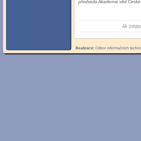
předseda Akademie věd České 
Vytisk
Realizace:
Odbor informačních technol