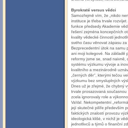
Byrokraté versus vědci
Samozřejmě vím, že „nikdo není
instituce je třeba trvale rozvíj
funkce předsedy Akademie věd,
řešení zejména koncepčních otá
kvality vědecké činnosti jednot
svého času věnovat zápasu za
Bezprecedentní útok na samu p
ani moji kolegové. Na základě 
reformy jsme se, snad naivně, 
systému výzkumu vývoje a inov
kvalitního a mezinárodně uzn
„černých děr“, kterými tečou ve
výzkumu bez smysluplných výs
Dnes už je zřejmé, že chybný v
trvale prosazovaná současnou 
zcela ignorovaly role a výkonn
VaVaI. Nekompetentní „reformát
její skutečné pilíře především p
faktických znalostí provozu vý
ideologická klišé, v nichž je v
jednotlivců a týmů o finanční zd