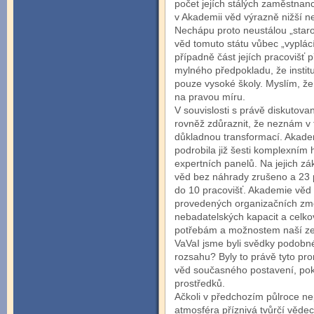
počet jejích stálých zaměstnanc
v Akademii věd výrazně nižší ne
Nechápu proto neustálou „star
věd tomuto státu vůbec „vyplácí“
případně část jejích pracovišť p
mylného předpokladu, že insti
pouze vysoké školy. Myslím, že 
na pravou míru.
V souvislosti s právě diskutov
rovněž zdůraznit, že neznám v to
důkladnou transformací. Akade
podrobila již šesti komplexní
expertních panelů. Na jejich z
věd bez náhrady zrušeno a 23 p
do 10 pracovišť. Akademie věd m
provedených organizačních zm
nebadatelských kapacit a celk
potřebám a možnostem naší zem
VaVaI jsme byli svědky podobn
rozsahu? Byly to právě tyto pr
věd současného postavení, poku
prostředků.
Ačkoli v předchozím půlroce n
atmosféra příznivá tvůrčí vědec