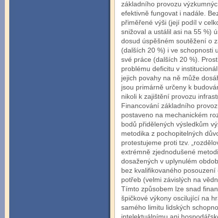
základního provozu výzkumných
efektivně fungovat i nadále. Bez
přiměřené výši (její podíl v c
snižoval a ustálil asi na 55 %)
dosud úspěšném soutěžení o za
(dalších 20 %) i ve schopnosti 
své práce (dalších 20 %). Prost
problému deficitu v institucion
jejich povahy na ně může dosáh
jsou primárně určeny k budování
nikoli k zajištění provozu infrast
Financování základního provo
postaveno na mechanickém rozd
bodů přidělených výsledkům v
metodika z pochopitelných dův
protestujeme proti tzv. „rozděl
extrémně zjednodušené metodi
dosažených v uplynulém období 
bez kvalifikovaného posouzení e
potřeb (velmi závislých na vě
Tímto způsobem lze snad financo
špičkové výkony oscilující na 
samého limitu lidských schopn
intelektuálnímu ani hospodářsk