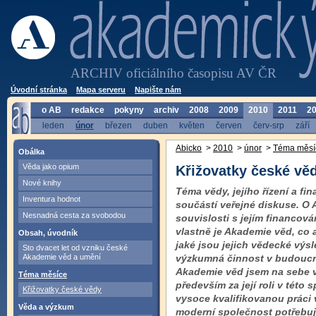
ARCHIV oficiálního časopisu AV ČR
Úvodní stránka
Mapa serveru
Napište nám
o AB
redakce
pokyny
archiv
2008
2009
2010
2011
2
leden
únor
březen
duben
květen
červen
červ-srp
září
Abicko
>
2010
>
únor
>
Téma měsí
Obálka
Věda jako opium
Křižovatky české vě
Nové knihy
Téma vědy, jejího řízení a fi
Inventura hodnot
součástí veřejné diskuse. O 
Nesnadná cesta za svobodou
souvislosti s jejím financová
vlastně je Akademie věd, co 
Obsah, úvodník
jaké jsou jejich vědecké výsl
Sto dvacet let od vzniku české
Akademie věd a umění
výzkumná činnost v budoucno
Akademie věd jsem na sebe vz
Téma měsíce
především za její roli v této 
Křižovatky české vědy
vysoce kvalifikovanou práci
Věda a výzkum
moderní společnost potřebuje