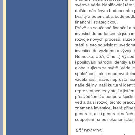
světové vědy. Naplňování této v
dalším náročným hodnocením pr
kvality a potenciál, a bude pod
finanční i strategickou.
Právě za současné finanční a ho
investicí do budoucnosti jsou 
rozvoje nových procesů, služeb
států si tyto souvislosti uvědo
investice do výzkumu a vývoje 
Německo, USA, Čínu...) Výsledk
i posilování národní identity a
globalizujícím se světě. Věda j
společnosti, ale i neodmyslitel
vzdělanosti, navíc naprosto nez
naše dějiny, naši kulturní identi
reprezentace tedy stojí v jisté
přesvědčen, že podpora špičk
věd a další rozvoj těchto praco
znamená investice, které přin
generaci, ale i generaci našich
soupeření na poli ekonomickém 
JIŘÍ DRAHOŠ,