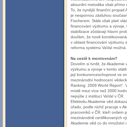
absurdní metodika však přímo m
To, že nynější finanční propad
je nespornou zásluhou současn
Fischerem. Stále však platí vl
financování výzkumu a vývoje, 
stabilizace zů­stávají hlavní p
doufám, že nově konstituovaná
v oblasti financování výzkumu 
reforma systému VaVaI možná.
Na cestě k montovnám?
Dovolím si tvrdit, že Akademie v
výzkumu a vývoje v tomto stát
její konkurenceschopnost ve sr
mezinárodní hodnocení vědeckých
Ranking: 2009 World Report“. 
místě mezi více než 2000 hodno
nejvýše z institucí VaVaI v ČR.
Efektivitu Akademie věd dokazu
úřadu, podle nichž pracuje v 
pracovníků v ČR, kteří ovšem p
mezinárodně certifikovaných v
Akademie věd co do množství i k