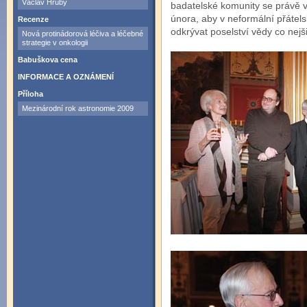
Václav Hrubý
badatelské komunity se právě v
února, aby v neformální přátelsk
Recenze
odkrývat poselství vědy co nejši
Nová protinádorová léčiva a léčebné
strategie v onkologii
Babuškova cena
INFORMACE A OZNÁMENÍ
Příloha
Mezinárodní rok astronomie 2009