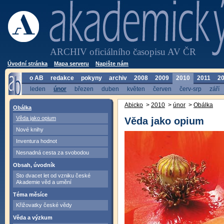
ARCHIV oficiálního časopisu AV ČR
Úvodní stránka
Mapa serveru
Napište nám
o AB
redakce
pokyny
archiv
2008
2009
2010
2011
2
leden
únor
březen
duben
květen
červen
červ-srp
září
Abicko
>
2010
>
únor
>
Obálka
Obálka
Věda jako opium
Věda jako opium
Nové knihy
Inventura hodnot
Nesnadná cesta za svobodou
Obsah, úvodník
Sto dvacet let od vzniku české
Akademie věd a umění
Téma měsíce
Křižovatky české vědy
Věda a výzkum