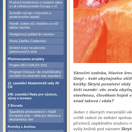
Pražská konference o studené válce
a roli středovýchodní Evropy v ní
Scénáře vývoje v krizovém a
postkrizovém období
Paměť, kolem níž chodíme a o níž
občas nevíme
Rentgenový pohled do vesmíru
Pocta Zdeňku Ceplechovi
Drobné tvary na povrchu
pískovcových skal
Představujeme projekty
Projekt DECOVALEX 2011
Program Ostrava: vliv znečištěného
Vánoční ozdoba, hlavice šrou
ovzduší na zdravotní stav populace
Omyl – květ obyčejného vlčíh
12. zasedání Akademické rady AV
knížky Skrytá poselství vědy
ČR
širší rozměr: věc zcela obyče
249. zasedání Rady pro výzkum,
otevřenou, člověkem hojně v
vývoj a inovace
snad taková i věda?
Z Bruselu
Jeden z dávných mecenášů věd
Španělské předsednictví v Radě
Evropské unie – věda pro obnovu a
určitě radost ze setkání spolua
ekonomický růst
příznivců úspěšného souboru r
Portréty z Archivu
vyšly knižně pod názvem
Skryt