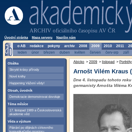
ARCHIV oficiálního časopisu AV ČR
Úvodní stránka
Mapa serveru
Napište nám
o AB
redakce
pokyny
archiv
2008
2009
2010
2011
2
leden
únor
březen
duben
květen
červen
červ-srp
září
Abicko
>
2009
>
listopad
>
Portréty
Obálka
Skryté krásy přírody
Arnošt Vilém Kraus 
Nové knihy
Dne 4. listopadu tohoto roku
Happening Vážení vědy!
germanisty Arnošta Viléma K
Obsah, úvodník
Demokracie demonstrovat dovoluje
Téma měsíce
17. listopad 1989 a Československá
akademie věd
Věda a výzkum
Pátrání po dějinách církevního
komunikačního prostoru