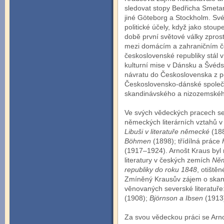
sledovat stopy Bedřicha Smetany
jiné Göteborg a Stockholm. Své
politické účely, když jako stoup
době první světové války zpros
mezi domácím a zahraničním č
československé republiky stál 
kulturní mise v Dánsku a Švéds
návratu do Československa z p
Československo-dánské společ
skandinávského a nizozemskéh
Ve svých vědeckých pracech s
německých literárních vztahů v
Libuši v literatuře německé
(18
Böhmen
(1898); třídílná práce
(1917–1924). Arnošt Kraus byl
literatury v českých zemích
Něm
republiky do roku 1848
, otiště
Zmíněný Krausův zájem o skand
věnovaných severské literatuře
(1908);
Björnson a Ibsen
(1913
Za svou vědeckou práci se Arn