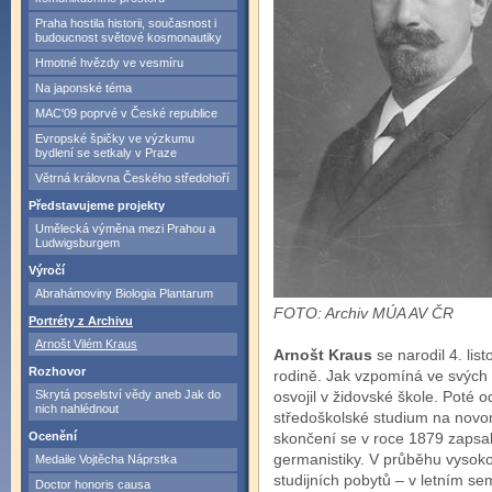
Praha hostila historii, současnost i
budoucnost světové kosmonautiky
Hmotné hvězdy ve vesmíru
Na japonské téma
MAC'09 poprvé v České republice
Evropské špičky ve výzkumu
bydlení se setkaly v Praze
Větrná královna Českého středohoří
Představujeme projekty
Umělecká výměna mezi Prahou a
Ludwigsburgem
Výročí
Abrahámoviny Biologia Plantarum
FOTO: Archiv MÚA AV ČR
Portréty z Archivu
Arnošt Vilém Kraus
Arnošt Kraus
se narodil 4. lis
Rozhovor
rodině. Jak vzpomíná ve svých 
Skrytá poselství vědy aneb Jak do
osvojil v židovské škole. Poté 
nich nahlédnout
středoškolské studium na no
Ocenění
skončení se v roce 1879 zapsal
germanistiky. V průběhu vysoko
Medaile Vojtěcha Náprstka
studijních pobytů – v letním s
Doctor honoris causa