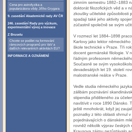
zimním semestru 1882–1883 na b
Cena pro astrofyzika a
doktorát filozofických věd a v n
popularizátora vědy Jiřího Grygara
zkoušky učitelské způsobilosti
9. zasedání Akademické rady AV ČR
spadají také jeho aktivity spoj
246. zasedání Rady pro výzkum,
zúčastnil společně se svým u
experimentální vývoj a inovace
Z Bruselu
V rozmezí let 1884–1898 pracova
Chcete se podílet na formování
Karlovy jako lektor německého
rámcových programů pro VaV a
škole technické v Praze. Tři roky
dalších relevantních aktivitách EU?
docent germánské filologie. V
INFORMACE A OZNÁMENÍ
řádným profesorem německého ja
Současně se svým vysokoškol
devadesátých let 19. století ro
malostranské reálce v Praze.
Vedle studia německého jazyka 
zálibám poznávání skandinávsk
stipendia přiděleného za účele
navštívit v roce 1890 Dánsko. T
ještě mnohokrát, když jej zauj
poznatky z této oblasti shrnul 
pojednávajících o dánském mlék
rovněž několik výprav českých 
Krausova zájmu nezůstávalo an