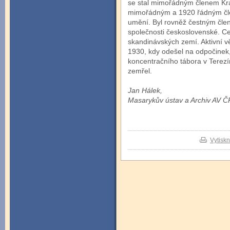
se stal mimořádným členem Krá
mimořádným a 1920 řádným čle
umění. Byl rovněž čestným čle
společnosti československé. Cen
skandinávských zemí. Aktivní vě
1930, kdy odešel na odpočinek,
koncentračního tábora v Terezí
zemřel.
Jan Hálek,
Masarykův ústav a Archiv AV ČR, 
Vytisk